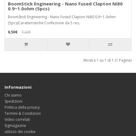
BoomStick Engineering - Nano Fused Clapton Ni80
0.9~1.0ohm (5pcs)
BoomStick Engineering - Nano Fused Clapton Ni80 0.9~1.0ohm
(5pcs)Caratteristiche:Confezione da 5 res..
6,50€
7,32€
Mostra 1 su 1 di 1 (1 Pagine)
Informazioni
Chi siamo
Spedizioni
Politica della privacy
Termini & Condizioni
Video correlati
Sigmagazine
utilizzo dei cookie